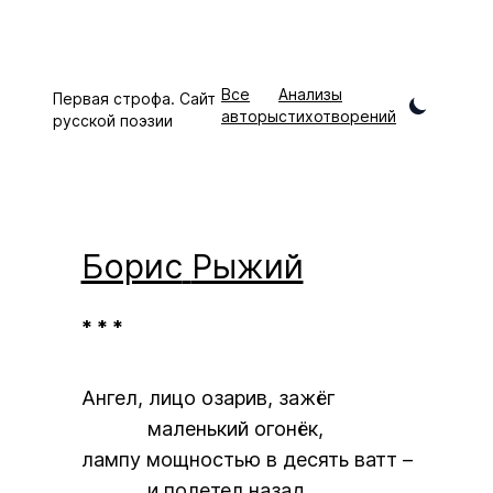
Все
Анализы
Первая строфа. Сайт
авторы
стихотворений
русской поэзии
Борис
Рыжий
* * *
Ангел, лицо озарив, зажёг
маленький огонёк,
лампу мощностью в десять ватт –
и полетел назад.