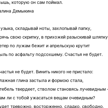
ышь, которую он сам поймал.
алина Демыкина
узыка, складывай ноты, захлопывай папку,
рячь свою скрипку, в прихожей разыскивай шляпку
етер по лужам бежит и апрельскую крутит
ыль по асфальту подсохшему. Счастья не будет.
частья не будет. Винить никого не пристало:
лажная глина застыла и формою стала,
тебель твердеет, стволом становясь лучевидным 
ам ли с тобой ужасаться вещам очевидным?
удет тревожно, восторженно, сладко, свободно,