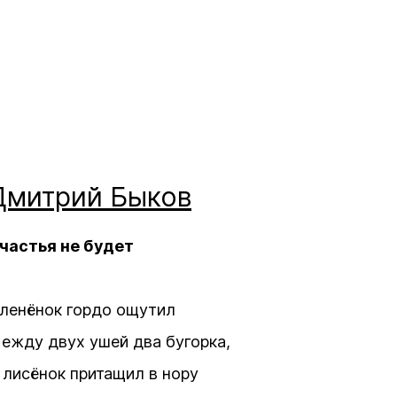
Дмитрий
Быков
частья не будет
ленёнок гордо ощутил
ежду двух ушей два бугорка,
 лисёнок притащил в нору