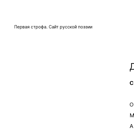
Первая строфа. Сайт русской поэзии
С
О
М
А