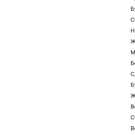
Б
С
Н
Ж
М
Б
С
Б
Ж
В
С
В