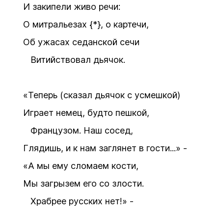
И закипели живо речи:
О митральезах {*}, о картечи,
Об ужасах седанской сечи
Витийствовал дьячок.
«Теперь (сказал дьячок с усмешкой)
Играет немец, будто пешкой,
Французом. Наш сосед,
Глядишь, и к нам заглянет в гости...» -
«А мы ему сломаем кости,
Мы загрызем его со злости.
Храбрее русских нет!» -