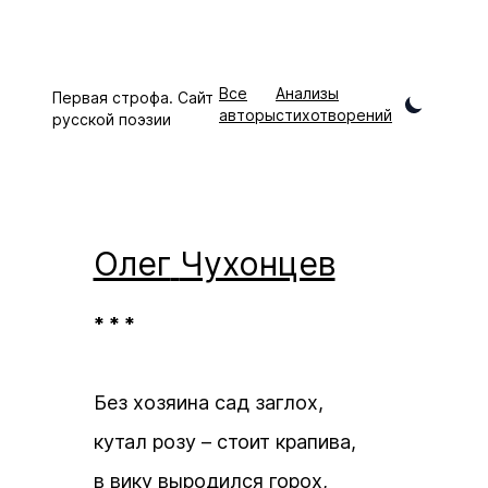
Все
Анализы
Первая строфа. Сайт
авторы
стихотворений
русской поэзии
Олег
Чухонцев
* * *
Без хозяина сад заглох,
кутал розу – стоит крапива,
в вику выродился горох,