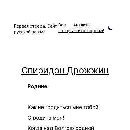
Все
Анализы
Первая строфа. Сайт
авторы
стихотворений
русской поэзии
Спиридон
Дрожжин
Родине
Как не гордиться мне тобой,
О родина моя!
Когда над Волгою родной