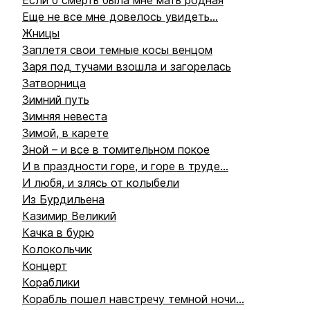
Если б смерть была мне мать родная
Еще не все мне довелось увидеть...
Жницы
Заплетя свои темные косы венцом
Заря под тучами взошла и загорелась
Затворница
Зимний путь
Зимняя невеста
Зимой, в карете
Зной – и все в томительном покое
И в праздности горе, и горе в труде...
И любя, и злясь от колыбели
Из Бурдильена
Казимир Великий
Качка в бурю
Колокольчик
Концерт
Кораблики
Корабль пошел навстречу темной ночи...