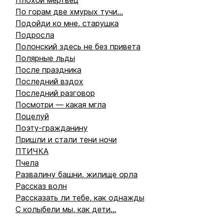
Плохой мертвец
По горам две хмурых тучи...
Подойди ко мне, старушка
Подросла
Полонский здесь не без привета
Полярные льды
После праздника
Последний вздох
Последний разговор
Посмотри — какая мгла
Поцелуй
Поэту-гражданину
Пришли и стали тени ночи
ПТИЧКА
Пчела
Развалину башни, жилище орла
Рассказ волн
Рассказать ли тебе, как однажды
С колыбели мы, как дети...