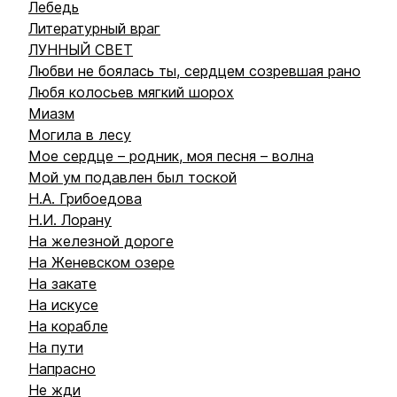
Лебедь
Литературный враг
ЛУННЫЙ СВЕТ
Любви не боялась ты, сердцем созревшая рано
Любя колосьев мягкий шорох
Миазм
Могила в лесу
Мое сердце – родник, моя песня – волна
Мой ум подавлен был тоской
Н.А. Грибоедова
Н.И. Лорану
На железной дороге
На Женевском озере
На закате
На искусе
На корабле
На пути
Напрасно
Не жди